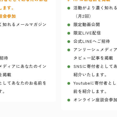
します。
活動がより濃く知れ
談会参加
（月2回）
く知れるメールマガジン
限定動画公開
限定LIVE配信
公式LINEへご招待
アンリーシュメディ
ご招待
タビュー記事を掲載
メディアにあなたのイン
SNSに寄付者として
を掲載
紹介いたします。
者としてあなたのお名前を
Youtubeに寄付者
す。
前を紹介します。
オンライン座談会参