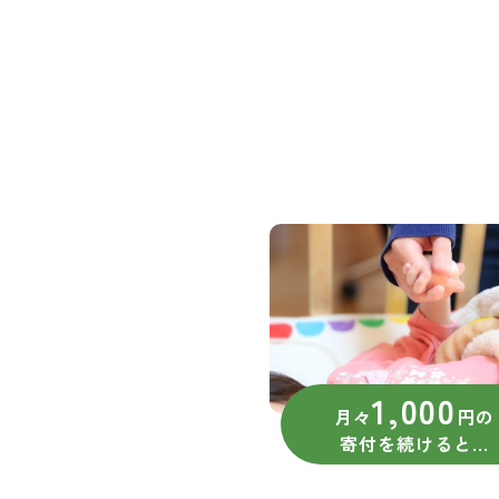
1,000
月々
円の
寄付を続けると...