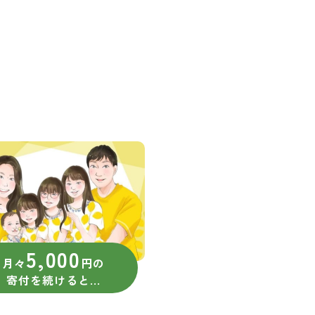
5,000
月々
円の
寄付を続けると...