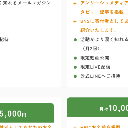
く知れるメールマガジン
アンリーシュメディ
タビュー記事を掲載
SNSに寄付者として
紹介いたします。
ご招待
活動がより濃く知れ
（月2回）
限定動画公開
限定LIVE配信
公式LINEへご招待
10,0
月々
5,000
円
に寄付者としてあなたのお名
HPにお名前を掲載